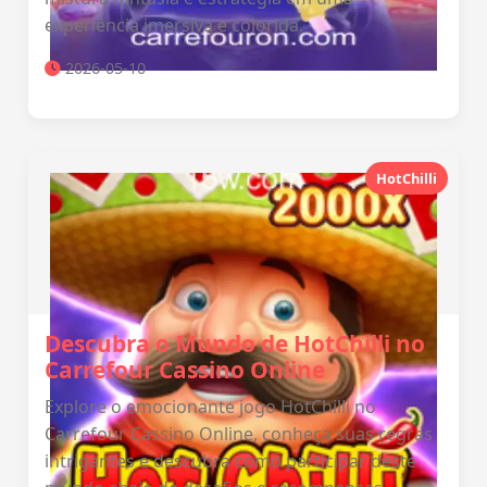
experiência imersiva e colorida.
2026-05-10
HotChilli
Descubra o Mundo de HotChilli no
Carrefour Cassino Online
Explore o emocionante jogo HotChilli no
Carrefour Cassino Online, conheça suas regras
intrigantes e descubra como participar deste