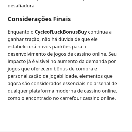
desafiadora.
Considerações Finais
Enquanto o
CycleofLuckBonusBuy
continua a
ganhar tração, não há dúvida de que ele
estabelecerá novos padrões para o
desenvolvimento de jogos de cassino online. Seu
impacto já é visível no aumento da demanda por
jogos que oferecem bônus de compra e
personalização de jogabilidade, elementos que
agora são considerados essenciais no arsenal de
qualquer plataforma moderna de cassino online,
como o encontrado no carrefour cassino online.