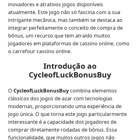
inovadores e atrativos jogos disponíveis
atualmente. Este jogo não só fascina com a sua
intrigante mecânica, mas também se destaca ao
integrar perfeitamente o conceito de compra de
bônus, um recurso que tem atraído muitos
jogadores em plataformas de cassino online, como
o carrefour cassino online.
Introdução ao
CycleofLuckBonusBuy
O
CycleofLuckBonusBuy
combina elementos
clássicos dos jogos de azar com tecnologias
modernas, proporcionando uma experiência de
jogo única. O que torna este jogo particularmente
interessante é a capacidade dos jogadores de
comprar diretamente rodadas de bônus. Essa
funcionalidade, que muitos outros jogos não