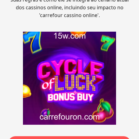
dos cassinos online, incluindo seu impacto no
'carrefour cassino online'.