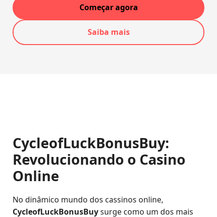
Começar agora
Saiba mais
CycleofLuckBonusBuy:
Revolucionando o Casino
Online
No dinâmico mundo dos cassinos online,
CycleofLuckBonusBuy
surge como um dos mais