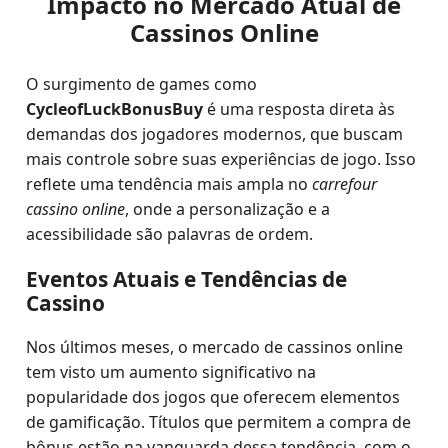
Impacto no Mercado Atual de
Cassinos Online
O surgimento de games como
CycleofLuckBonusBuy
é uma resposta direta às
demandas dos jogadores modernos, que buscam
mais controle sobre suas experiências de jogo. Isso
reflete uma tendência mais ampla no
carrefour
cassino online
, onde a personalização e a
acessibilidade são palavras de ordem.
Eventos Atuais e Tendências de
Cassino
Nos últimos meses, o mercado de cassinos online
tem visto um aumento significativo na
popularidade dos jogos que oferecem elementos
de gamificação. Títulos que permitem a compra de
bônus estão na vanguarda dessa tendência, com o