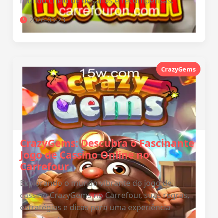
mundo cheio de desafios e recompensas.
2026-03-23
CrazyGems
CrazyGems: Descubra o Fascinante
Jogo de Cassino Online no
Carrefour
Explorando o mundo vibrante do jogo de
cassino CrazyGems no Carrefour, suas regras,
estratégias e dicas para uma experiência