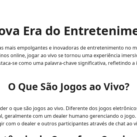
Nova Era do Entretenime
s mais empolgantes e inovadoras de entretenimento no mu
inos online, jogar ao vivo se tornou uma experiência imers
staca-se como uma palavra-chave significativa, refletindo a
O Que São Jogos ao Vivo?
er o que são jogos ao vivo. Diferente dos jogos eletrônico
al, geralmente com um dealer humano gerenciando o jogo. 
r com o dealer e outros participantes através de chat ao vi