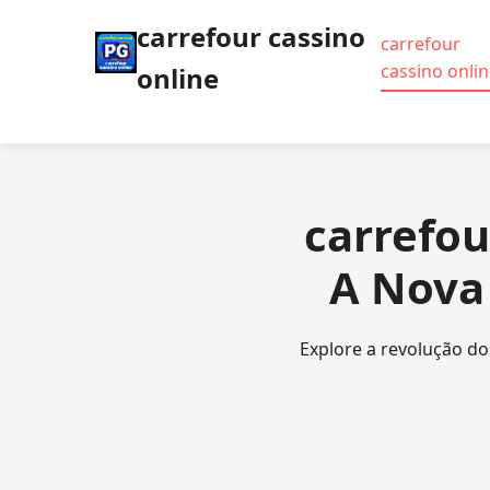
carrefour cassino
carrefour
cassino onli
online
carrefou
A Nova 
Explore a revolução dos