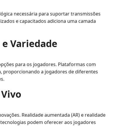
lógica necessária para suportar transmissões
ializados e capacitados adiciona uma camada
e e Variedade
s opções para os jogadores. Plataformas com
a, proporcionando a jogadores de diferentes
s.
 Vivo
inovações. Realidade aumentada (AR) e realidade
s tecnologias podem oferecer aos jogadores