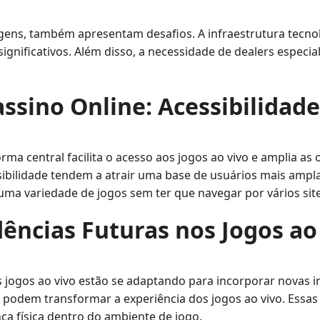
gens, também apresentam desafios. A infraestrutura tecno
 significativos. Além disso, a necessidade de dealers espec
ssino Online: Acessibilidad
rma central facilita o acesso aos jogos ao vivo e amplia a
ibilidade tendem a atrair uma base de usuários mais ampl
ma variedade de jogos sem ter que navegar por vários site
ências Futuras nos Jogos ao
os jogos ao vivo estão se adaptando para incorporar novas 
e podem transformar a experiência dos jogos ao vivo. Essa
a física dentro do ambiente de jogo.