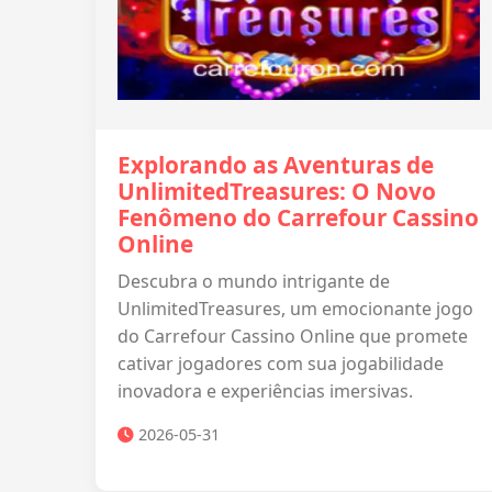
Explorando as Aventuras de
UnlimitedTreasures: O Novo
Fenômeno do Carrefour Cassino
Online
Descubra o mundo intrigante de
UnlimitedTreasures, um emocionante jogo
do Carrefour Cassino Online que promete
cativar jogadores com sua jogabilidade
inovadora e experiências imersivas.
2026-05-31