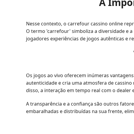
A Impor
Nesse contexto, o carrefour cassino online re
O termo 'carrefour' simboliza a diversidade e 
jogadores experiências de jogos autênticas e rea
Os jogos ao vivo oferecem inúmeras vantagens 
autenticidade e cria uma atmosfera de cassino
disso, a interação em tempo real com o dealer 
A transparência e a confiança são outros fato
embaralhadas e distribuídas na sua frente, el