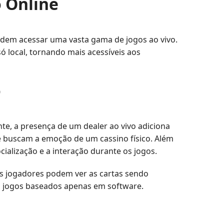
o Online
odem acessar uma vasta gama de jogos ao vivo.
ó local, tornando mais acessíveis aos
o
te, a presença de um dealer ao vivo adiciona
e buscam a emoção de um cassino físico. Além
ialização e a interação durante os jogos.
os jogadores podem ver as cartas sendo
em jogos baseados apenas em software.