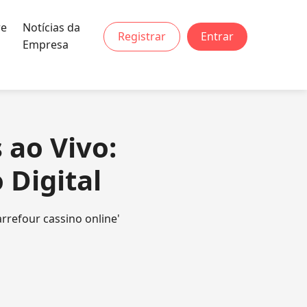
re
Notícias da
Registrar
Entrar
Empresa
 ao Vivo:
 Digital
arrefour cassino online'