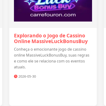
Explorando o Jogo de Cassino
Online MassiveLuckBonusBuy
Conheça o emocionante jogo de cassino
online MassiveLuckBonusBuy, suas regras
e como ele se relaciona com os eventos
atuais.
2026-05-30