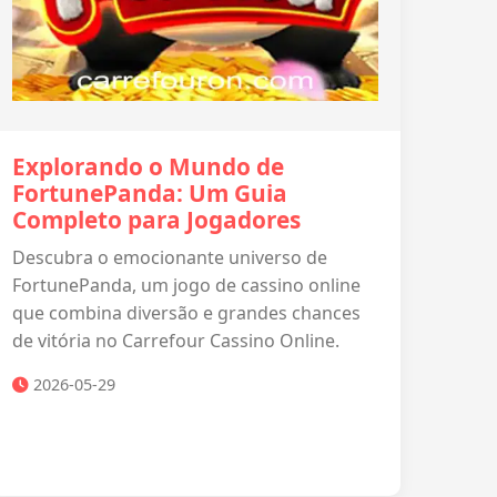
Explorando o Mundo de
FortunePanda: Um Guia
Completo para Jogadores
Descubra o emocionante universo de
FortunePanda, um jogo de cassino online
que combina diversão e grandes chances
de vitória no Carrefour Cassino Online.
2026-05-29