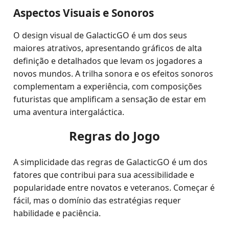
Aspectos Visuais e Sonoros
O design visual de GalacticGO é um dos seus
maiores atrativos, apresentando gráficos de alta
definição e detalhados que levam os jogadores a
novos mundos. A trilha sonora e os efeitos sonoros
complementam a experiência, com composições
futuristas que amplificam a sensação de estar em
uma aventura intergaláctica.
Regras do Jogo
A simplicidade das regras de GalacticGO é um dos
fatores que contribui para sua acessibilidade e
popularidade entre novatos e veteranos. Começar é
fácil, mas o domínio das estratégias requer
habilidade e paciência.