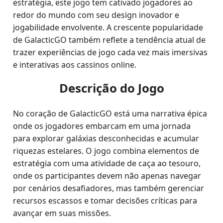
estratégia, este jogo tem cativado jogadores ao
redor do mundo com seu design inovador e
jogabilidade envolvente. A crescente popularidade
de GalacticGO também reflete a tendência atual de
trazer experiências de jogo cada vez mais imersivas
e interativas aos cassinos online.
Descrição do Jogo
No coração de GalacticGO está uma narrativa épica
onde os jogadores embarcam em uma jornada
para explorar galáxias desconhecidas e acumular
riquezas estelares. O jogo combina elementos de
estratégia com uma atividade de caça ao tesouro,
onde os participantes devem não apenas navegar
por cenários desafiadores, mas também gerenciar
recursos escassos e tomar decisões críticas para
avançar em suas missões.