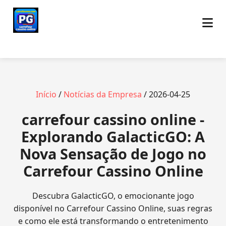
Início
/
Notícias da Empresa
/ 2026-04-25
carrefour cassino online -
Explorando GalacticGO: A
Nova Sensação de Jogo no
Carrefour Cassino Online
Descubra GalacticGO, o emocionante jogo
disponível no Carrefour Cassino Online, suas regras
e como ele está transformando o entretenimento