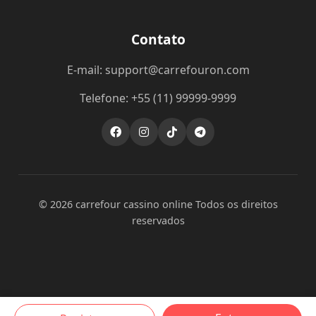
Contato
E-mail: support@carrefouron.com
Telefone: +55 (11) 99999-9999
© 2026 carrefour cassino online Todos os direitos
reservados