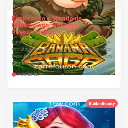
Explorando o Mundo de
BananaSaga: Um Jogo
Revolucionário
BananaSaga é um jogo cativante que combina
estratégia e aventura em um cenário inovador.
Descubra as regras do jogo e sua relação com
tendências atuais.
2026-04-20
BubbleBeauty