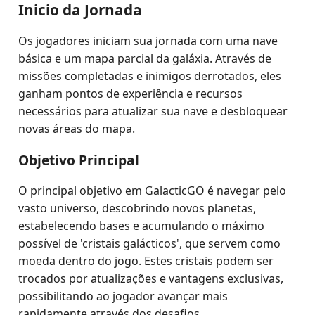
Inicio da Jornada
Os jogadores iniciam sua jornada com uma nave
básica e um mapa parcial da galáxia. Através de
missões completadas e inimigos derrotados, eles
ganham pontos de experiência e recursos
necessários para atualizar sua nave e desbloquear
novas áreas do mapa.
Objetivo Principal
O principal objetivo em GalacticGO é navegar pelo
vasto universo, descobrindo novos planetas,
estabelecendo bases e acumulando o máximo
possível de 'cristais galácticos', que servem como
moeda dentro do jogo. Estes cristais podem ser
trocados por atualizações e vantagens exclusivas,
possibilitando ao jogador avançar mais
rapidamente através dos desafios.