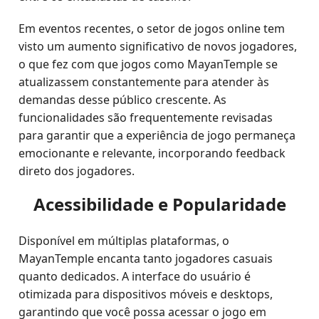
Em eventos recentes, o setor de jogos online tem
visto um aumento significativo de novos jogadores,
o que fez com que jogos como MayanTemple se
atualizassem constantemente para atender às
demandas desse público crescente. As
funcionalidades são frequentemente revisadas
para garantir que a experiência de jogo permaneça
emocionante e relevante, incorporando feedback
direto dos jogadores.
Acessibilidade e Popularidade
Disponível em múltiplas plataformas, o
MayanTemple encanta tanto jogadores casuais
quanto dedicados. A interface do usuário é
otimizada para dispositivos móveis e desktops,
garantindo que você possa acessar o jogo em