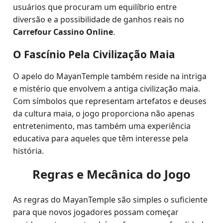
usuários que procuram um equilíbrio entre
diversão e a possibilidade de ganhos reais no
Carrefour Cassino Online
.
O Fascínio Pela Civilização Maia
O apelo do MayanTemple também reside na intriga
e mistério que envolvem a antiga civilização maia.
Com símbolos que representam artefatos e deuses
da cultura maia, o jogo proporciona não apenas
entretenimento, mas também uma experiência
educativa para aqueles que têm interesse pela
história.
Regras e Mecânica do Jogo
As regras do MayanTemple são simples o suficiente
para que novos jogadores possam começar