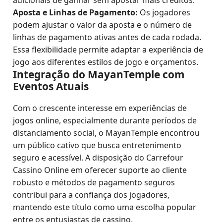
adicionais de ganhar sem apostar mais créditos.
Aposta e Linhas de Pagamento:
Os jogadores
podem ajustar o valor da aposta e o número de
linhas de pagamento ativas antes de cada rodada.
Essa flexibilidade permite adaptar a experiência de
jogo aos diferentes estilos de jogo e orçamentos.
Integração do MayanTemple com
Eventos Atuais
Com o crescente interesse em experiências de
jogos online, especialmente durante períodos de
distanciamento social, o MayanTemple encontrou
um público cativo que busca entretenimento
seguro e acessível. A disposição do Carrefour
Cassino Online em oferecer suporte ao cliente
robusto e métodos de pagamento seguros
contribui para a confiança dos jogadores,
mantendo este título como uma escolha popular
entre os entusiastas de cassino.