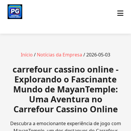
Início
/
Notícias da Empresa
/ 2026-05-03
carrefour cassino online -
Explorando o Fascinante
Mundo de MayanTemple:
Uma Aventura no
Carrefour Cassino Online
Descubra a emocionante experiência de jogo com
MayanTemple, um dos destaques do Carrefour