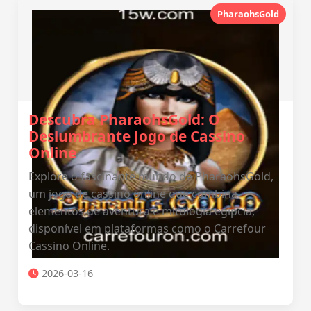
PharaohsGold
Descubra PharaohsGold: O
Deslumbrante Jogo de Cassino
Online
Explore o fascinante mundo de PharaohsGold,
um jogo de cassino online que combina
elementos de aventura e mitologia egípcia,
disponível em plataformas como o Carrefour
Cassino Online.
2026-03-16