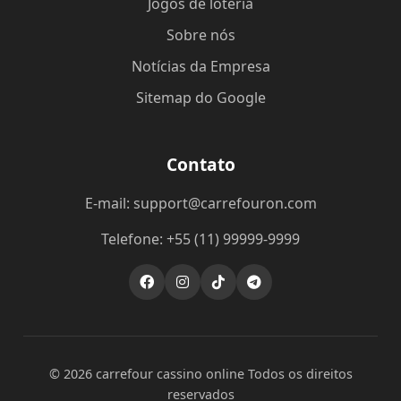
Jogos de loteria
Sobre nós
Notícias da Empresa
Sitemap do Google
Contato
E-mail: support@carrefouron.com
Telefone: +55 (11) 99999-9999
© 2026 carrefour cassino online Todos os direitos
reservados