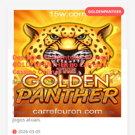
GOLDENPANTHER
Descubra as Aventuras do Jogo
GOLDENPANTHER no Carrefour
Cassino Online
Explore o emocionante mundo de
GOLDENPANTHER, um jogo inovador
disponibilizado no Carrefour Cassino Online.
Aprenda sobre suas regras, características
únicas e veja como ele se destaca na cena de
jogos atuais.
2026-03-05