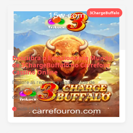
3ChargeBuffalo
Descubra o Emocionante Mundo
de 3ChargeBuffalo no Carrefour
Cassino Online
Explore as regras e a jogabilidade de
3ChargeBuffalo, um emocionante jogo
disponível no Carrefour Cassino Online.
2026-02-13