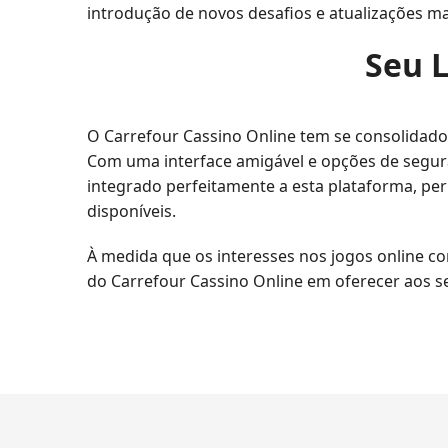
introdução de novos desafios e atualizações ma
Seu L
O Carrefour Cassino Online tem se consolidad
Com uma interface amigável e opções de segura
integrado perfeitamente a esta plataforma, pe
disponíveis.
À medida que os interesses nos jogos online c
do Carrefour Cassino Online em oferecer aos se