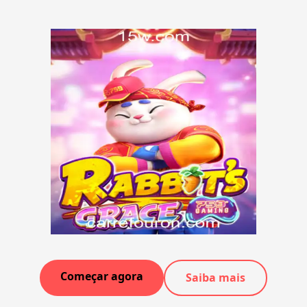
Começar agora
Saiba mais