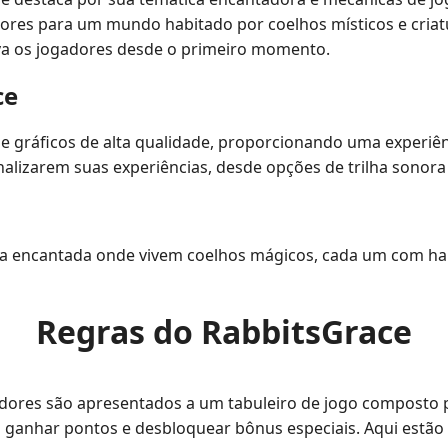
dores para um mundo habitado por coelhos místicos e criatu
va os jogadores desde o primeiro momento.
ce
e gráficos de alta qualidade, proporcionando uma experiênc
lizarem suas experiências, desde opções de trilha sonora a
la encantada onde vivem coelhos mágicos, cada um com ha
Regras do RabbitsGrace
adores são apresentados a um tabuleiro de jogo composto po
anhar pontos e desbloquear bônus especiais. Aqui estão a