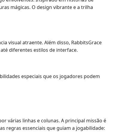
ras mágicas. O design vibrante e a trilha
ia visual atraente. Além disso, RabbitsGrace
té diferentes estilos de interface.
bilidades especiais que os jogadores podem
r várias linhas e colunas. A principal missão é
s regras essenciais que guiam a jogabilidade: