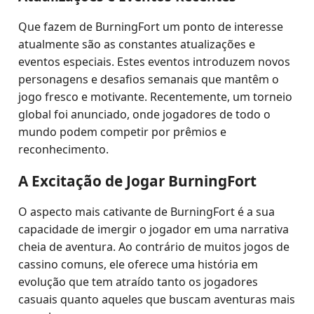
Que fazem de BurningFort um ponto de interesse
atualmente são as constantes atualizações e
eventos especiais. Estes eventos introduzem novos
personagens e desafios semanais que mantêm o
jogo fresco e motivante. Recentemente, um torneio
global foi anunciado, onde jogadores de todo o
mundo podem competir por prêmios e
reconhecimento.
A Excitação de Jogar BurningFort
O aspecto mais cativante de BurningFort é a sua
capacidade de imergir o jogador em uma narrativa
cheia de aventura. Ao contrário de muitos jogos de
cassino comuns, ele oferece uma história em
evolução que tem atraído tanto os jogadores
casuais quanto aqueles que buscam aventuras mais