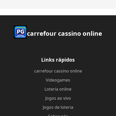
carrefour cassino online
Links rápidos
carrefour cassino online
Videogames
Loteria online
Jogos ao vivo
Jogos de loteria