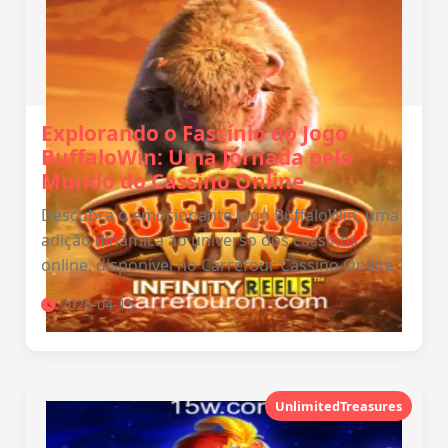
Explorando o Fascínio do Jogo
BuffaloWin: Uma Jornada pelo
Mundo do Cassino Online
Descubra o emocionante jogo BuffaloWin, uma
adição dinâmica ao universo dos cassinos
online, disponível no Carrefour Cassino Online.
2026-04-15
UnlimitedTreasures