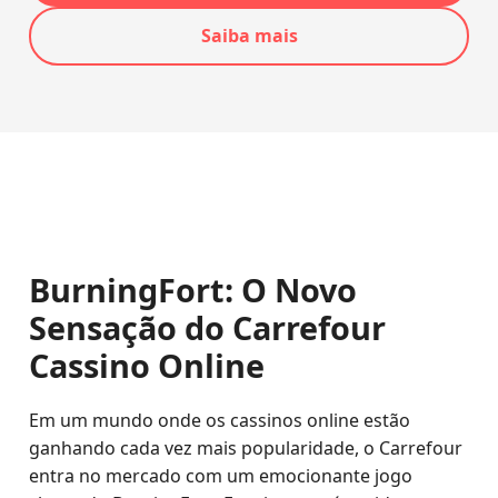
Saiba mais
BurningFort: O Novo
Sensação do Carrefour
Cassino Online
Em um mundo onde os cassinos online estão
ganhando cada vez mais popularidade, o Carrefour
entra no mercado com um emocionante jogo