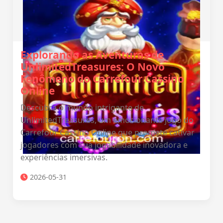
Explorando as Aventuras de
UnlimitedTreasures: O Novo
Fenômeno do Carrefour Cassino
Online
Descubra o mundo intrigante de
UnlimitedTreasures, um emocionante jogo do
Carrefour Cassino Online que promete cativar
jogadores com sua jogabilidade inovadora e
experiências imersivas.
2026-05-31