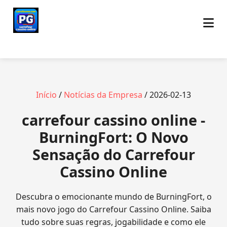
Início
/
Notícias da Empresa
/ 2026-02-13
carrefour cassino online -
BurningFort: O Novo
Sensação do Carrefour
Cassino Online
Descubra o emocionante mundo de BurningFort, o
mais novo jogo do Carrefour Cassino Online. Saiba
tudo sobre suas regras, jogabilidade e como ele