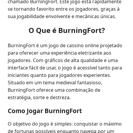
chamado BurningFort. Este jogo está rapidamente
se tornando favorito entre os jogadores, graças à
sua jogabilidade envolvente e mecânicas únicas.
O Que é BurningFort?
BurningFort é um jogo de cassino online projetado
para oferecer uma experiência eletrizante aos
jogadores. Com gráficos de alta qualidade e uma
interface fácil de usar, o jogo é acessível tanto para
iniciantes quanto para jogadores experientes.
Situado em um tema medieval fantasioso,
BurningFort oferece uma combinação de
estratégia, sorte e destreza.
Como Jogar BurningFort
O objetivo do jogo é simples: conquistar o máximo
de fortunas possíveis enquanto navega por um