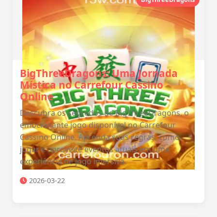
BigThreeDragons: Uma Jornada
Mística no Carrefour Cassino
Online
Descubra os segredos de BigThreeDragons, o
emocionante jogo disponível no Carrefour
Cassino Online. Aprenda suas regras, como
jogar e aproveite eventos atuais em uma
experiência de jogo imersiva.
2026-03-22