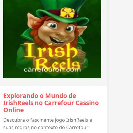
Explorando o Mundo de
IrishReels no Carrefour Cassino
Online
Descubra o fascinante jogo IrishReels e
suas regras no contexto do Carrefour