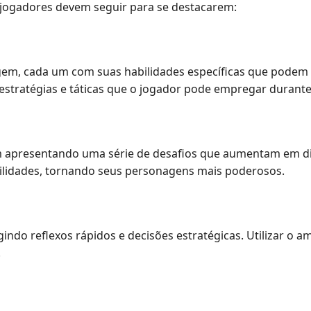
s jogadores devem seguir para se destacarem:
, cada um com suas habilidades específicas que podem s
 estratégias e táticas que o jogador pode empregar durante
um apresentando uma série de desafios que aumentam em di
lidades, tornando seus personagens mais poderosos.
indo reflexos rápidos e decisões estratégicas. Utilizar o 
.