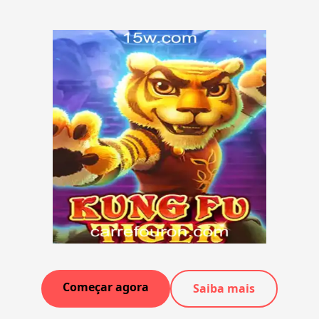
Começar agora
Saiba mais