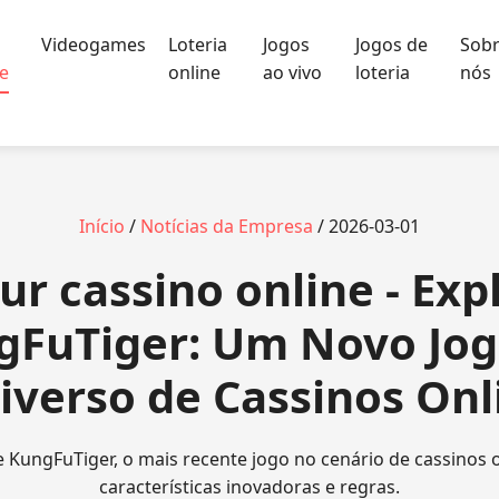
Videogames
Loteria
Jogos
Jogos de
Sob
ne
online
ao vivo
loteria
nós
Início
/
Notícias da Empresa
/ 2026-03-01
ur cassino online - Ex
gFuTiger: Um Novo Jog
iverso de Cassinos Onl
KungFuTiger, o mais recente jogo no cenário de cassinos o
características inovadoras e regras.