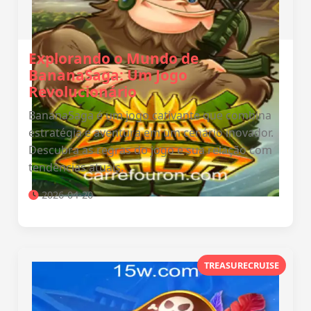
Explorando o Mundo de
BananaSaga: Um Jogo
Revolucionário
BananaSaga é um jogo cativante que combina
estratégia e aventura em um cenário inovador.
Descubra as regras do jogo e sua relação com
tendências atuais.
2026-04-20
TREASURECRUISE