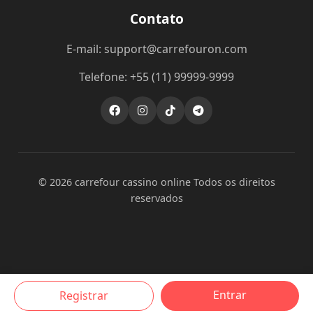
Contato
E-mail: support@carrefouron.com
Telefone: +55 (11) 99999-9999
© 2026 carrefour cassino online Todos os direitos
reservados
Entrar
Registrar