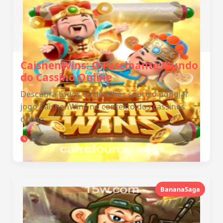
CaishenWins: O Fascinante Mundo
do Cassino Online
Descubra todos os detalhes sobre o popular
jogo CaishenWins no contexto dos cassinos
online.
2026-02-21
BananaSaga