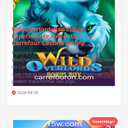
WildOverlordsBonusBuy:
Experimente a Aventura no
Carrefour Cassino Online
Explore o emocionante mundo do
WildOverlordsBonusBuy, o novo jogo disponível
no Carrefour Cassino Online, e descubra como
suas regras inovadoras e bônus especiais
podem transformar seu jogo.
2026-04-30
SweetMagic