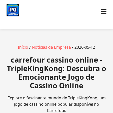
Início
/
Notícias da Empresa
/ 2026-05-12
carrefour cassino online -
TripleKingKong: Descubra o
Emocionante Jogo de
Cassino Online
Explore o fascinante mundo de TripleKingKong, um
jogo de cassino online popular disponível no
Carrefour.