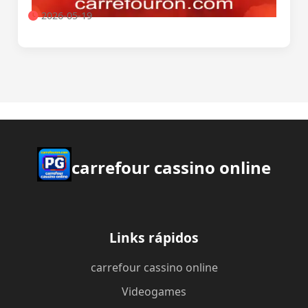
2026-05-19
carrefour cassino online
Links rápidos
carrefour cassino online
Videogames