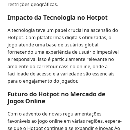
restrições geográficas.
Impacto da Tecnologia no Hotpot
A tecnologia teve um papel crucial na ascensão do
Hotpot. Com plataformas digitais otimizadas, o
jogo atende uma base de usuários global,
fornecendo uma experiência de usuário impecável
e responsiva. Isso é particulamente relevante no
ambiente do carrefour cassino online, onde a
facilidade de acesso e a variedade são essenciais
para o engajamento do jogador.
Futuro do Hotpot no Mercado de
Jogos Online
Com o advento de novas regulamentações
favoráveis ao jogo online em várias regiões, espera-
se que o Hotpot continue a se expandir e inovar. Ao