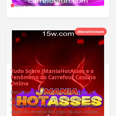
2026-04-10
JManiaHotAsses
Tudo Sobre JManiaHotAsses e o
Fenômeno do Carrefour Cassino
Online
Descubra o mundo de JManiaHotAsses, um
jogo emocionante com temática de cassino
online, e como ele se relaciona com tópicos
atuais no universo dos jogos de azar digitais.