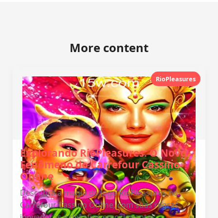
More content
RioPleasures
Explorando RioPleasures: O Novo
Fenômeno do Carrefour Cassino
Online
Descubra a magia do jogo RioPleasures no
Carrefour Cassino Online, com suas regras
inovadoras e desafios emocionantes.